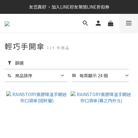
RAINSTORY會員招募中   加入會員即贈送購物金50元
友您真好 ，加入LINE好友現領LINE折扣券
RAINSTORY會員招募中   加入會員即贈送購物金50元
輕巧手開傘
119 件商品
套
用
篩選
篩
選
商品排序
每頁顯示 24 個
(0/20)
價格
(NT$)
~