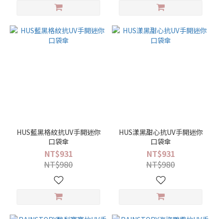
攜
(83)
黑
膠 /
色
膠
降
溫
型
(40)
超
HUS藍黑格紋抗UV手開迷你
HUS漾黑甜心抗UV手開迷你
撥
口袋傘
口袋傘
快
NT$931
NT$931
乾
NT$980
NT$980
型
(10)