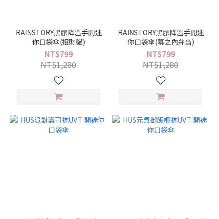
品
牌
RAINSTORY黑膠降溫手開迷
RAINSTORY黑膠降溫手開迷
你口袋傘(招財貓)
你口袋傘(幕之內弁当)
RAINSTORY
NT$799
NT$799
(109)
NT$1,280
NT$1,280
HUS
(10)
花
色
生
活 /
旅
行
(14)
數
字
/