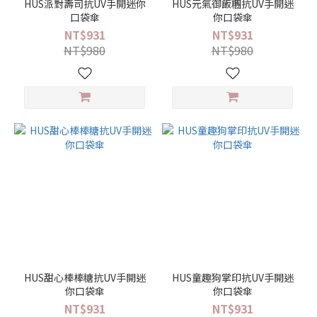
HUS派對壽司抗UV手開迷你
HUS元氣御飯糰抗UV手開迷
符
口袋傘
你口袋傘
號
NT$931
NT$931
(3)
NT$980
NT$980
人
物 /
物
件
(27)
幾
何 /
圖
騰
(12)
植
物 /
水
HUS甜心棒棒糖抗UV手開迷
HUS童趣狗掌印抗UV手開迷
果
你口袋傘
你口袋傘
(29)
NT$931
NT$931