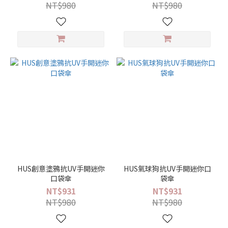
NT$980
NT$980
動
物 /
動
物
紋
(39)
功
能
手動
開收
(109)
機
HUS創意塗鴉抗UV手開迷你
HUS氣球狗抗UV手開迷你口
能
口袋傘
袋傘
型
NT$931
NT$931
輕
NT$980
NT$980
量 /
易