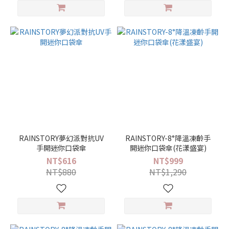
輕
量 /
易
攜
(46)
黑
膠 /
色
膠
降
溫
RAINSTORY夢幻派對抗UV
RAINSTORY-8°降溫凍齡手
手開迷你口袋傘
開迷你口袋傘(花漾盛宴)
型
(20)
NT$616
NT$999
NT$880
NT$1,290
超
撥
快
乾
型