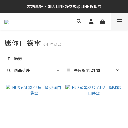
RAINSTORY會員招募中   加入會員即贈送購物金50元
友您真好 ，加入LINE好友現領LINE折扣券
RAINSTORY會員招募中   加入會員即贈送購物金50元
迷你口袋傘
64 件商品
套
用
篩選
篩
選
商品排序
每頁顯示 24 個
(0/20)
價格
(NT$)
~