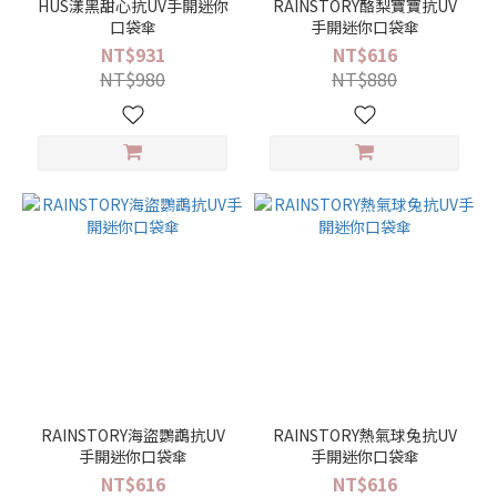
HUS漾黑甜心抗UV手開迷你
RAINSTORY酪梨寶寶抗UV
/
口袋傘
手開迷你口袋傘
符
NT$931
NT$616
號
NT$980
NT$880
(2)
人
物 /
物
件
(15)
幾
何
/
圖
騰
(8)
植
RAINSTORY海盜鸚鵡抗UV
RAINSTORY熱氣球兔抗UV
物 /
手開迷你口袋傘
手開迷你口袋傘
水
NT$616
NT$616