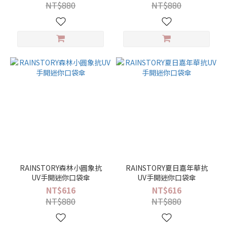
果
NT$880
NT$880
(15)
動
物 /
動
物
紋
(19)
功
能
手
動
開
RAINSTORY森林小圓象抗
RAINSTORY夏日嘉年華抗
收
UV手開迷你口袋傘
UV手開迷你口袋傘
(59)
NT$616
NT$616
NT$880
NT$880
機
能
型