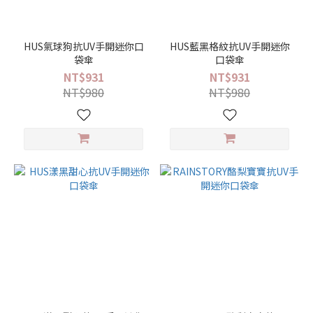
品
牌
HUS氣球狗抗UV手開迷你口
HUS藍黑格紋抗UV手開迷你
袋傘
口袋傘
RAINSTORY
NT$931
NT$931
(54)
NT$980
NT$980
HUS
(10)
花
色
生
活
/
旅
行
(7)
數
字