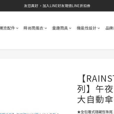
RAINSTORY會員招募中   加入會員即贈送購物金50元
友您真好 ，加入LINE好友現領LINE折扣券
RAINSTORY會員招募中   加入會員即贈送購物金50元
潮流配件
時尚雨風衣
童趣雨具
機能性設計
品牌
【RAIN
列】午夜
大自動傘
★全包覆式隱藏性珠尾