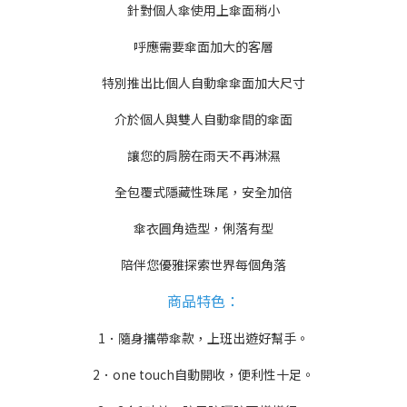
針對個人傘使用上傘面稍小
呼應需要傘面加大的客層
特別推出比個人自動傘傘面加大尺寸
介於個人與雙人自動傘間的傘面
讓您的肩膀在雨天不再淋濕
全包覆式隱藏性珠尾，安全加倍
傘衣圓角造型，俐落有型
陪伴您優雅探索世界每個角落
商品特色：
1．隨身攜帶傘款，上班出遊好幫手。
2．one touch自動開收，便利性十足。