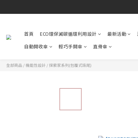
首頁
ECO環保減碳循環利用設計
最新活動
自動開收傘
輕巧手開傘
直骨傘
全部商品
/
機能性設計
/
探索家系列(包覆式珠尾)