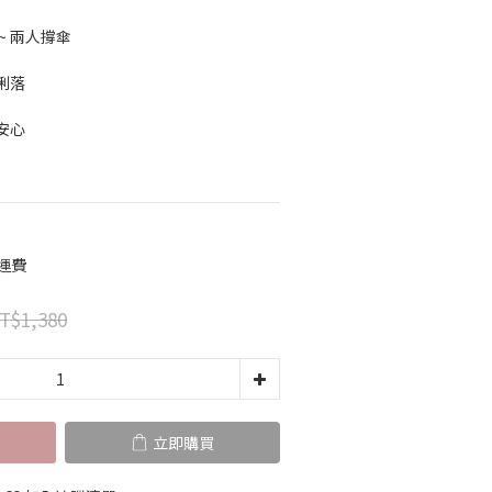
~ 兩人撐傘
俐落
安心
運費
T$1,380
立即購買