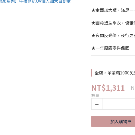
★傘面加大版，滿足一 
★圓角造型傘衣，優雅
★夜間反光條，夜行更
★一年原廠零件保固
全店，單筆滿1000免
NT$1,311
N
數量
加入購物車