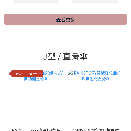
查看更多
J型 / 直骨傘
1件7折，任選2件5折
RAINSTORY花漾彩蝶抗UV
RAINSTORY符號狂想曲抗