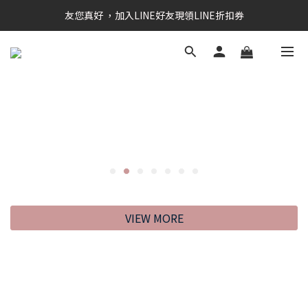
RAINSTORY會員招募中   加入會員即贈送購物金50元
友您真好 ，加入LINE好友現領LINE折扣券
RAINSTORY會員招募中   加入會員即贈送購物金50元
VIEW MORE