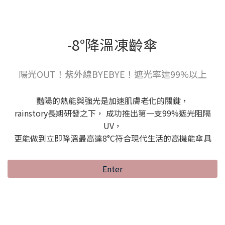
-8°降溫凍齡傘
陽光OUT！紫外線BYEBYE！遮光率達99%以上
豔陽的熱能與強光是加速肌膚老化的關鍵，
rainstory長期研發之下， 成功推出第一支99%遮光阻隔
UV，
更能做到立即降溫最高達8°C符合現代生活的高機能傘具
Enter