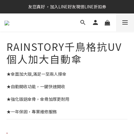
RAINSTORY會員招募中   加入會員即贈送購物金50元
友您真好 ，加入LINE好友現領LINE折扣券
RAINSTORY會員招募中   加入會員即贈送購物金50元
RAINSTORY千鳥格抗UV
個人加大自動傘
★傘面加大版,滿足一至兩人撐傘
★自動開收功能，一鍵快速開收
★強化版鋁傘骨，傘骨加厚更耐用
★一年保固，專業維修服務