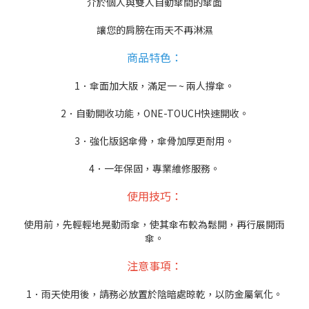
介於個人與雙人自動傘間的傘面
讓您的肩膀在雨天不再淋濕
商品特色：
1．傘面加大版，滿足一 ~ 兩人撐傘。
2．自動開收功能，ONE-TOUCH快速開收。
3．強化版鋁傘骨，傘骨加厚更耐用。
4．一年保固，專業維修服務。
使用技巧：
使用前，先輕輕地晃動雨傘，使其傘布較為鬆開，再行展開雨
傘。
注意事項：
1．雨天使用後，請務必放置於陰暗處晾乾，以防金屬氧化。