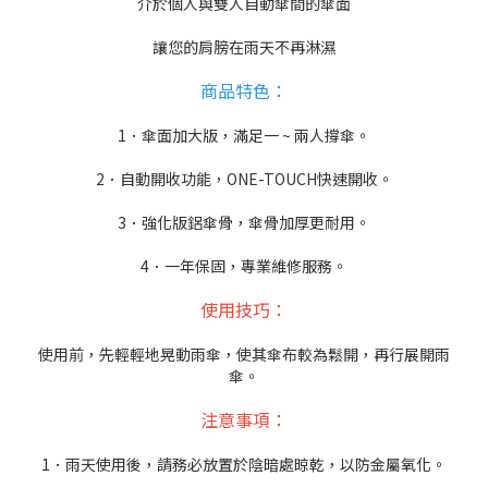
介於個人與雙人自動傘間的傘面
讓您的肩膀在雨天不再淋濕
商品特色：
1．傘面加大版，滿足一 ~ 兩人撐傘。
2．自動開收功能，ONE-TOUCH快速開收。
3．強化版鋁傘骨，傘骨加厚更耐用。
4．一年保固，專業維修服務。
使用技巧：
使用前，先輕輕地晃動雨傘，使其傘布較為鬆開，再行展開雨
傘。
注意事項：
1．雨天使用後，請務必放置於陰暗處晾乾，以防金屬氧化。