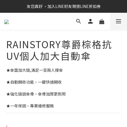
RAINSTORY會員招募中   加入會員即贈送購物金50元
友您真好 ，加入LINE好友現領LINE折扣券
RAINSTORY會員招募中   加入會員即贈送購物金50元
RAINSTORY尊爵棕格抗
UV個人加大自動傘
★傘面加大版,滿足一至兩人撐傘
★自動開收功能，一鍵快速開收
★強化版鋁傘骨，傘骨加厚更耐用
★一年保固，專業維修服務