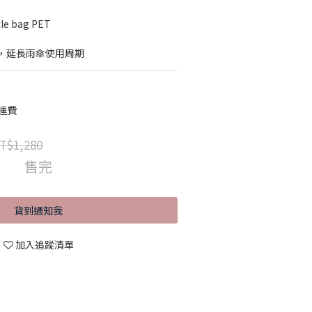
e bag PET
，延長雨傘使用周期
運費
T$1,280
售完
貨到通知我
加入追蹤清單