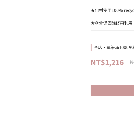
★包材使用100% recycl
★傘骨保固維修再利用
全店，單筆滿1000免
NT$1,216
N