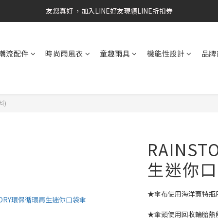
RAINSTORY會員招募中   加入會員即贈送購物金50元
友您真好 ，加入LINE好友現領LINE折扣券
RAINSTORY會員招募中   加入會員即贈送購物金50元
潮流配件
時尚雨風衣
童趣雨具
機能性設計
品牌
料)
RAINS
生迷你口
★傘布使用海洋寶特瓶
★傘頭使用回收輪胎熱