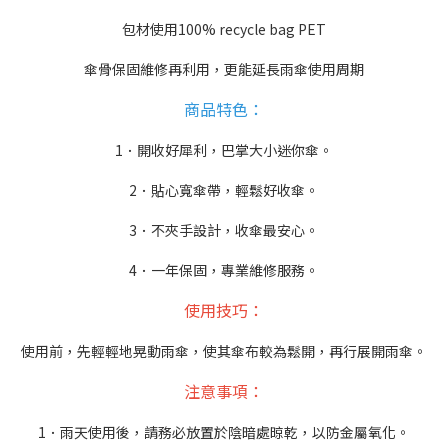
包材使用100% recycle bag PET
傘骨保固維修再利用，更能延長雨傘使用周期
商品特色：
1．
開收好犀利，巴掌大小迷你傘
。
2．
貼心寬傘帶，輕鬆好收傘
。
3．
不夾手設計，收傘最安心
。
4．
一年保固
，
專業維修服務
。
使用技巧：
使用前，先輕輕地晃動雨傘，使其傘布較為鬆開，再行展開雨傘。
注意事項：
1．雨天使用後，請務必放置於陰暗處晾乾，以防金屬氧化。