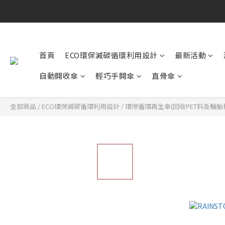
首頁
ECO環保減碳循環利用設計
最新活動
自動開收傘
輕巧手開傘
直骨傘
全部商品
/
ECO環保減碳循環利用設計
/
環保循環再生傘(回收PET料及輪胎