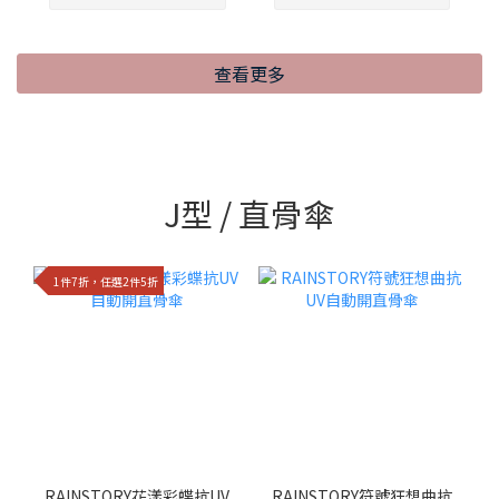
查看更多
J型 / 直骨傘
1件7折，任選2件5折
RAINSTORY花漾彩蝶抗UV
RAINSTORY符號狂想曲抗