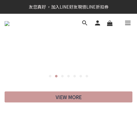
RAINSTORY會員招募中   加入會員即贈送購物金50元
友您真好 ，加入LINE好友現領LINE折扣券
RAINSTORY會員招募中   加入會員即贈送購物金50元
VIEW MORE