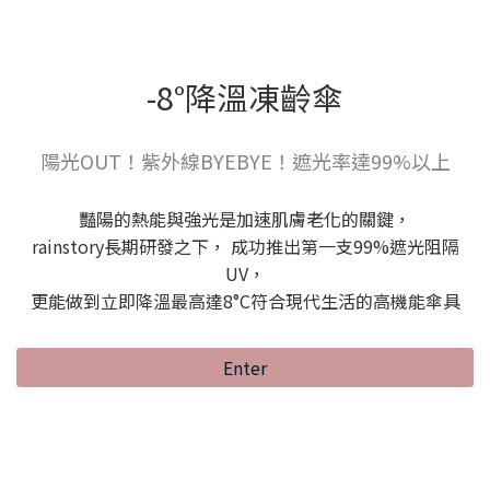
-8°降溫凍齡傘
陽光OUT！紫外線BYEBYE！遮光率達99%以上
豔陽的熱能與強光是加速肌膚老化的關鍵，
rainstory長期研發之下， 成功推出第一支99%遮光阻隔
UV，
更能做到立即降溫最高達8°C符合現代生活的高機能傘具
Enter