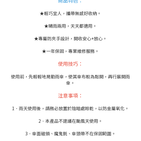
商品特色：
★輕巧宜人，攜帶無感好收納。
★晴雨兩用，天天都適用。
★專屬防夾手設計，開收安心+放心。
★一年保固，專業維修服務。
使用技巧：
使用前，先輕輕地晃動雨傘，使其傘布較為鬆開，再行展開雨
傘。
注意事項：
1．雨天使用後，請務必放置於陰暗處晾乾，以防金屬氧化。
2．本產品不建議在颱風天使用。
3．傘面破損、魔鬼氈、傘頭帶不在保固範圍。