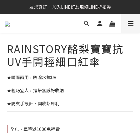
RAINSTORY會員招募中   加入會員即贈送購物金50元
友您真好 ，加入LINE好友現領LINE折扣券
RAINSTORY會員招募中   加入會員即贈送購物金50元
RAINSTORY酪梨寶寶抗
UV手開輕細口紅傘
★晴雨兩用，防潑水抗UV
★輕巧宜人，攜帶無感好收納
★防夾手設計，開收都犀利
全店，單筆滿1000免運費