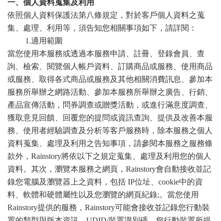
一、個人資料蒐集及利用
依照個人資料保護法第八條規定，對於客戶個人資料之蒐
集、處理、利用等，須告知您相關事項如下，請詳閱：
1.
適用範圍
當您使用本服務或透過本服務申請、註冊、登錄會員、查
詢、檢索、閱覽個人帳戶資料、訂購商品或服務、使用商品
或服務、取得各式商品或服務及其他相關消費訊息、參加本
服務所舉辦之網路活動、參加本服務所舉辦之廣告、行銷、
產品宣傳活動，問券調查或贈獎活動，或進行滿意度調查、
獲取意見回饋、回覆您的提問或資訊查詢、提供及改善本服
務、使用者經驗調查及分析等客戶服務時，除本服務之個人
資料蒐集、處理及利用之告知事項，請參閱本服務之服務條
款外，
Rainstory
將依以下之規定蒐集、處理及利用您的個人
資料。其次，瀏覽本服務之網頁，
Rainstory
會自動接收並記
錄您電腦及瀏覽器上之資料，包括
IP
位址、
cookie
中的資
料、軟體和硬體屬性以及您瀏覽的網頁紀錄
;
。當您使用
Rainstory
提供的服務，
Rainstory
可能會接收並記錄您行動裝
置的類型與版本資訊、
UDID/
裝置識別碼、您行動裝置所提