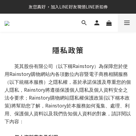
RAINSTORY會員招募中   加入會員即贈送購物金50元
友您真好 ，加入LINE好友現領LINE折扣券
RAINSTORY會員招募中   加入會員即贈送購物金50元
隱私政策
Rainstory
英其股份有限公司（以下稱
）為保障您於使
Rainstory
用
購物網站內各項數位內容暨電子商務相關服務
（以下統稱本服務）之隱私權，基於承諾保護及尊重您的個
Rainstory
人隱私，
將遵循保護個人隱私及個人資料安全之
Rainstory
(
法令要求；
購物網站隱私權保護政策
以下稱本政
)
Rainstory
策
將幫助您了解，
於本服務如何蒐集、處理、利
用、保護個人資料以及我們告知個人資料的對象，請詳閱以
下內容：