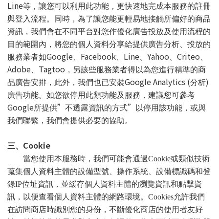
Line
等，讓您可以利用此功能，更快速地完成本服務的註冊
與登入流程。同時，為了讓您能更輕易地接觸所偏好的商品
資訊，我們會在不同平台對您作優化廣告投放及使用流程的
目的範圍內，將您的個人資料分享給提供廣告分析、投放的
Google
Facebook
Line
Yahoo
Criteo
服務業者如
、
、
、
、
、
Adobe
Tagtoo
、
，另該些服務業者得以為您進行精準的商
Google Analytics (
)
品廣告安排，此外，我們也已安裝
分析
廣告功能。如您欲停用此類功能及服務，建議您可參考
Google
”
”
所提供
不透露資訊的方式
以停用該功能，或與
我們聯繫，我們會提供必要的協助。
Cookie
三、
當您使用本服務時，我們可能會通過
Cookie
或類似技術
蒐集個人資料主體的設備型號、操作系統、設備標識碼和登
錄
IP
位址資訊，並緩存個人資料主體的瀏覽資訊和點擊資
訊，以便查看個人資料主體的網路環境。
Cookies
允許我們
在訪問商店時識別您的身份，不斷優化商店的使用者友好