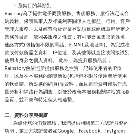
2.
蒐集目的與類別
Rainstory
為了提供電子商務服務、售後服務、履行法定或合
約義務、保護當事人及相關利害關係人之權益、行銷、客戶
管理與服務、以及經營合於營業登記項目或組織章程所定之
業務等目的，依照各服務之性質，有可能會蒐集您的姓名、
(
E-MAIL
)
連絡方式
包括但不限於電話、
及地址等
、為完成收
IP
款或付款所需之資料、
位址、及其他得以直接或間接識別
使用者身分之個人資料。 此外，為提升服務品質，
Rainstory
IP
會依照所提供服務之性質，記錄使用者的
位
(
址、以及在本服務的瀏覽活動
包括但不限於使用者所使用
)
的軟硬體、所點選的網頁
等資料，而且這些資料僅供作流
量分析和網路行為調查，以便於改善本服務相關網站的服務
品質，並不會和特定個人相連繫。
二、資料分享與揭露
為優化您的消費體驗，我們提供相關第三方認證服務的
Google
Facebook
Instgram
功能，第三方認證業者如
、
、
、