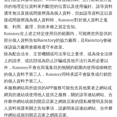
供的地理定位資料來判斷您的位置以及使用偏好。該等資料
通常無法直接或間接辨識為個人資料，但如該等資料足以直
接或間接辨識為個人資料時，
Rainstory
對於個人資料之蒐
集、利用、處理，則依本條之規定告知。
Rainstory
在上述之特定使用目的範圍內，可能將您所提供的
Rainstory
Rainstory
部分個人資料告知
的協力廠商，且
會確
保該協力廠商會嚴格遵守本政策。
除為配合法令、主管機關或司法單位之要求、或為保全法律
上的請求、或抗辯或為防止詐騙或其他不法行為所必要以
外，
Rainstory
不會在與蒐集目的無關的範圍內使用或移轉您
的個人資料予第三人，
Rainstory
同時承諾不會販售或行銷您
的個人資料予第三人。
APP
本服務網站與所提供的
服務可能包含其他業者之網站或
網頁的連結或使用他人提供之服務，
關於該等連結網站、合
作夥伴網站或個別開店店家之網路店家的隱私權聲明及與個
人資料保護有關之告知事項，請參閱各該連結網站、合作夥
伴網站或個別開店店家之網路店家。