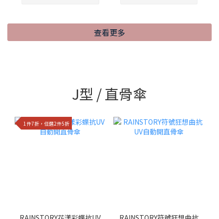
查看更多
J型 / 直骨傘
1件7折，任選2件5折
RAINSTORY花漾彩蝶抗UV
RAINSTORY符號狂想曲抗