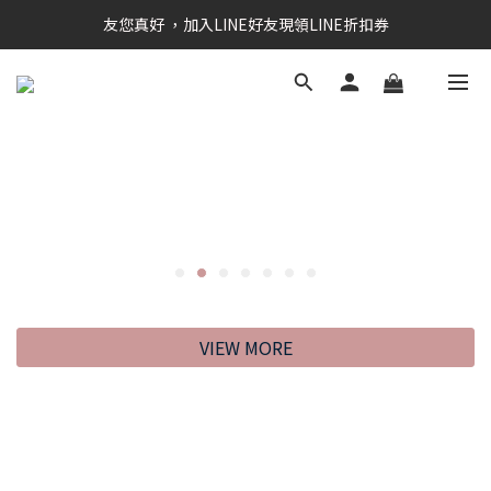
RAINSTORY會員招募中   加入會員即贈送購物金50元
友您真好 ，加入LINE好友現領LINE折扣券
RAINSTORY會員招募中   加入會員即贈送購物金50元
VIEW MORE