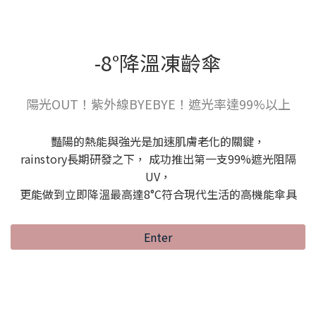
-8°降溫凍齡傘
陽光OUT！紫外線BYEBYE！遮光率達99%以上
豔陽的熱能與強光是加速肌膚老化的關鍵，
rainstory長期研發之下， 成功推出第一支99%遮光阻隔
UV，
更能做到立即降溫最高達8°C符合現代生活的高機能傘具
Enter