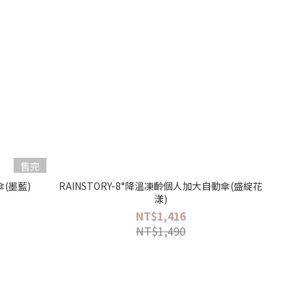
售完
傘(墨藍)
RAINSTORY-8°降溫凍齡個人加大自動傘(盛綻花
漾)
NT$1,416
NT$1,490