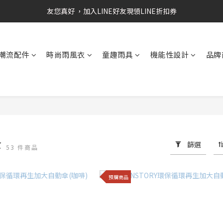
RAINSTORY會員招募中   加入會員即贈送購物金50元
友您真好 ，加入LINE好友現領LINE折扣券
RAINSTORY會員招募中   加入會員即贈送購物金50元
潮流配件
時尚雨風衣
童趣雨具
機能性設計
品牌
傘
篩選
53 件商品
預購商品