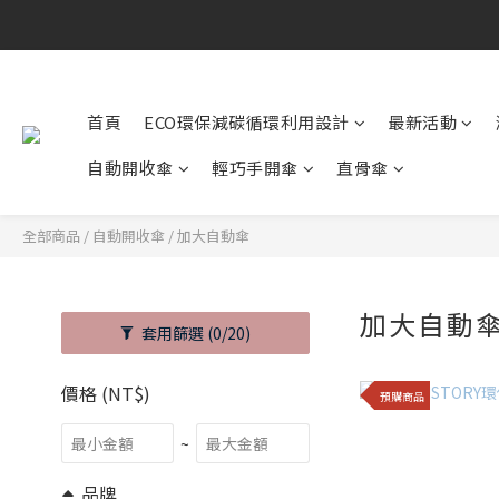
首頁
ECO環保減碳循環利用設計
最新活動
自動開收傘
輕巧手開傘
直骨傘
全部商品
/
自動開收傘
/
加大自動傘
加大自動
套用篩選
(0/20)
價格 (NT$)
預購商品
~
品牌