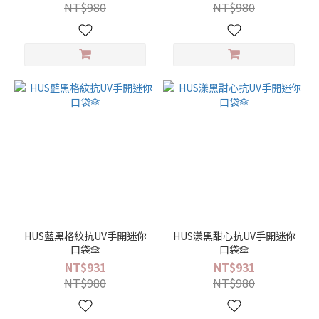
NT$980
NT$980
收
(10)
機
能
型
輕
量 /
易
攜
(10)
超
撥
快
HUS藍黑格紋抗UV手開迷你
HUS漾黑甜心抗UV手開迷你
乾
口袋傘
口袋傘
型
NT$931
NT$931
(12)
NT$980
NT$980