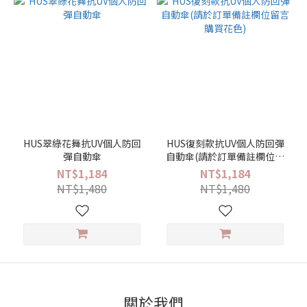
HUS翠綠花舞抗UV個人防回
HUS復刻款抗UV個人防回彈
彈自動傘
自動傘(請於訂單備註欄位留
言購買花色)
NT$1,184
NT$1,184
NT$1,480
NT$1,480
關於我們