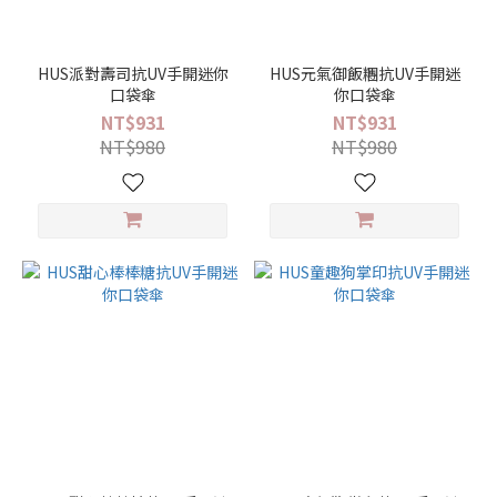
品
牌
HUS派對壽司抗UV手開迷你
HUS元氣御飯糰抗UV手開迷
口袋傘
你口袋傘
HUS
NT$931
NT$931
(12)
NT$980
NT$980
花
色
人
物
/
物
件
(4)
幾
何
/
圖