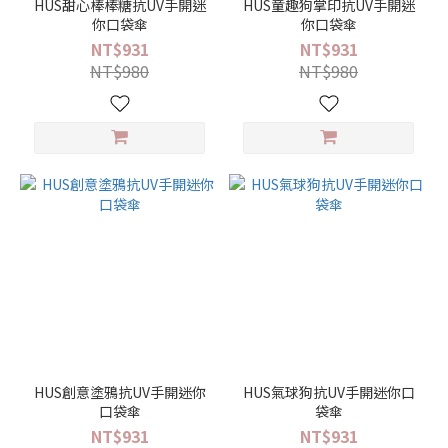
騰
HUS甜心棒棒糖抗UV手開迷
HUS童趣狗掌印抗UV手開迷
(4)
你口袋傘
你口袋傘
NT$931
NT$931
植
NT$980
NT$980
物
/
水
果
(2)
功
能
省
力
開
收
(2)
HUS創意塗鴉抗UV手開迷你
HUS氣球狗抗UV手開迷你口
手
口袋傘
袋傘
動
NT$931
NT$931
開