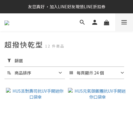
RAINSTORY會員招募中   加入會員即贈送購物金50元
友您真好 ，加入LINE好友現領LINE折扣券
RAINSTORY會員招募中   加入會員即贈送購物金50元
超撥快乾型
12 件商品
套
用
篩選
篩
選
商品排序
每頁顯示 24 個
(0/20)
價格
(NT$)
~